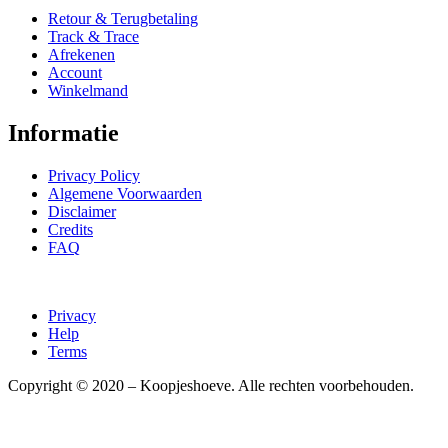
Retour & Terugbetaling
Track & Trace
Afrekenen
Account
Winkelmand
Informatie
Privacy Policy
Algemene Voorwaarden
Disclaimer
Credits
FAQ
Privacy
Help
Terms
Copyright © 2020 – Koopjeshoeve. Alle rechten voorbehouden.