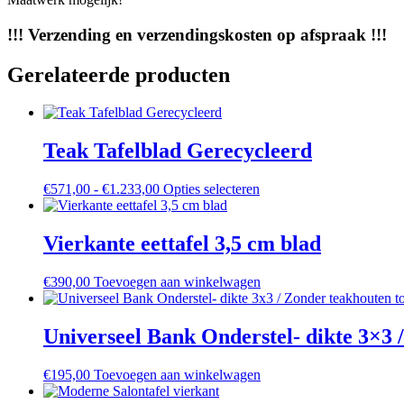
!!! Verzending en verzendingskosten op afspraak !!!
Gerelateerde producten
Teak Tafelblad Gerecycleerd
€
571,00
-
€
1.233,00
Prijsklasse:
Opties selecteren
Dit
€571,00
product
tot
heeft
€1.233,00
meerdere
Vierkante eettafel 3,5 cm blad
variaties.
Deze
€
390,00
Toevoegen aan winkelwagen
optie
kan
gekozen
Universeel Bank Onderstel- dikte 3×3 
worden
op
de
€
195,00
Toevoegen aan winkelwagen
productpagina