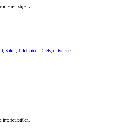
 interieurstijlen.
al
,
Salon
,
Tafelpoten
,
Tafels
,
universeel
 interieurstijlen.