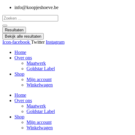
Spring
info@koopjeshoeve.be
naar
Search
de
...
inhoud
Resultaten
Bekijk alle resultaten
Icon-facebook
Twitter
Instagram
Home
Over ons
Maatwerk
Goldstar Label
Shop
Mijn account
Winkelwagen
Home
Over ons
Maatwerk
Goldstar Label
Shop
Mijn account
Winkelwagen