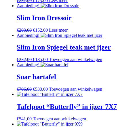
€
231,00
Oorspronkelijke
€
173,00
Huidige
Lees meer
Aanbieding!
prijs
prijs
was:
is:
€231,00.
€173,00.
Slim Iron Dressoir
€
203,00
Oorspronkelijke
€
152,00
Huidige
Lees meer
Aanbieding!
prijs
prijs
was:
is:
€203,00.
€152,00.
Slim Iron Spiegel teak met ijzer
€
232,00
Oorspronkelijke
€
185,00
Huidige
Toevoegen aan winkelwagen
Aanbieding!
prijs
prijs
was:
is:
€232,00.
€185,00.
Suar bartafel
€
706,00
Oorspronkelijke
€
530,00
Huidige
Toevoegen aan winkelwagen
prijs
prijs
was:
is:
€706,00.
€530,00.
Tafelpoot “Butterfly” in ijzer 7X7
€
541,00
Toevoegen aan winkelwagen