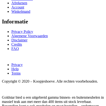
Afrekenen
Account
Winkelmand
Informatie
Privacy Policy
Algemene Voorwaarden
Disclaimer
Credits
FAQ
Privacy
Help
Terms
Copyright © 2020 – Koopjeshoeve. Alle rechten voorbehouden.
Goldstar bied u een uitgebreid gamma binnen- en buitenmeubelen in
massief teak aan met meer dan 400 items uit stock leverbaar.
Bovendien kunt u ook meubelen op maat bestellen – ondertussen