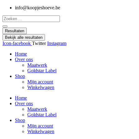
Spring
info@koopjeshoeve.be
naar
Search
de
...
inhoud
Resultaten
Bekijk alle resultaten
Icon-facebook
Twitter
Instagram
Home
Over ons
Maatwerk
Goldstar Label
Shop
Mijn account
Winkelwagen
Home
Over ons
Maatwerk
Goldstar Label
Shop
Mijn account
Winkelwagen