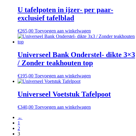
was:
is:
gekozen
€638,00.
€508,00.
U tafelpoten in ijzer- per paar-
worden
op
exclusief tafelblad
de
productpagina
€
265,00
Toevoegen aan winkelwagen
Universeel Bank Onderstel- dikte 3×3
/ Zonder teakhouten top
€
195,00
Toevoegen aan winkelwagen
Universeel Voetstuk Tafelpoot
€
340,00
Toevoegen aan winkelwagen
←
1
2
3