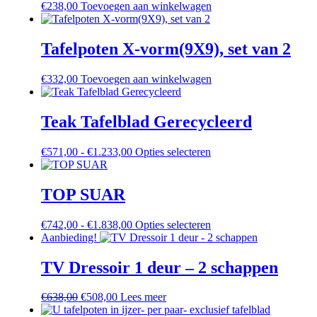
€
238,00
Toevoegen aan winkelwagen
Tafelpoten X-vorm(9X9), set van 2
€
332,00
Toevoegen aan winkelwagen
Teak Tafelblad Gerecycleerd
€
571,00
-
€
1.233,00
Prijsklasse:
Opties selecteren
Dit
€571,00
product
tot
heeft
€1.233,00
meerdere
TOP SUAR
variaties.
Deze
€
742,00
-
€
1.838,00
Prijsklasse:
Opties selecteren
Dit
optie
Aanbieding!
€742,00
product
kan
tot
heeft
gekozen
€1.838,00
meerdere
TV Dressoir 1 deur – 2 schappen
worden
variaties.
op
Deze
de
€
638,00
Oorspronkelijke
€
508,00
Huidige
Lees meer
optie
productpagina
prijs
prijs
kan